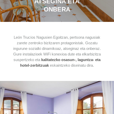
ATSEGINA ETA
ONBERA
León Trucíos Nagusien Egoitzan, pertsona nagusiak
zarete zentroko bizitzaren protagonistak. Gozatu
ingurune sozialki dinamikoaz, atseginaz eta onberaz.
Gure instalazioek WiFi konexioa dute eta elkarbizitza
suspertzeko eta
kalitatezko osasun-, laguntza- eta
hotel-zerbitzuak
eskaintzeko diseinatu dira.