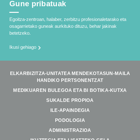
Gune pribatuak
Egoitza-zentroan, halaber, zerbitzu profesionaletarako eta
osagarrietako guneak aurkituko dituzu, behar jakinak
betetzeko.
Ikusi gehiago
ELKARBIZITZA-UNITATEA MENDEKOTASUN-MAILA
HANDIKO PERTSONENTZAT
MEDIKUAREN BULEGOA ETA BI BOTIKA-KUTXA
SUKALDE PROPIOA
ILE-APAINDEGIA
PODOLOGIA
ADMINISTRAZIOA