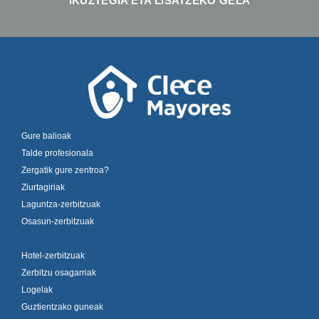
IKUZTEGIA ETA LISATZEKO GELA
Gure balioak
Talde profesionala
Zergatik gure zentroa?
Ziurtagiriak
Laguntza-zerbitzuak
Osasun-zerbitzuak
Hotel-zerbitzuak
Zerbitzu osagarriak
Logelak
Guztientzako guneak