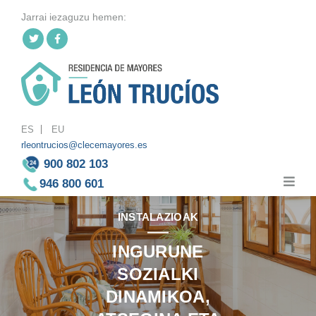
Jarrai iezaguzu hemen:
Twitt
Fac
er
ebo
ok
ES
EU
rleontrucios@clecemayores.es
900 802 103
946 800 601
INSTALAZIOAK
INGURUNE
SOZIALKI
DINAMIKOA,