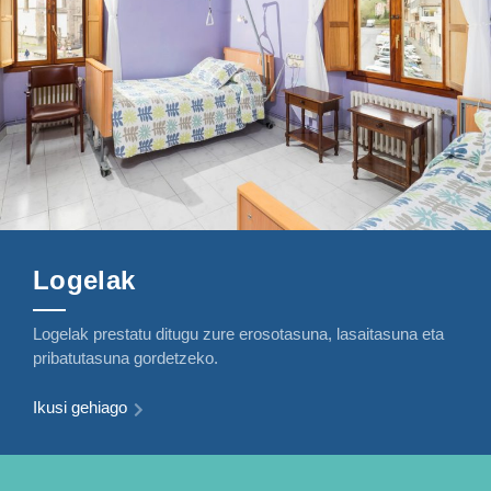
Logelak
Logelak prestatu ditugu zure erosotasuna, lasaitasuna eta
pribatutasuna gordetzeko.
Ikusi gehiago