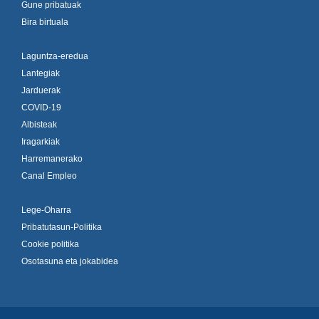
Gune pribatuak
Bira birtuala
Laguntza-eredua
Lantegiak
Jarduerak
COVID-19
Albisteak
Iragarkiak
Harremanerako
Canal Empleo
Lege-Oharra
Pribatutasun-Politika
Cookie politika
Osotasuna eta jokabidea