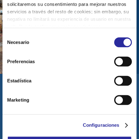
solicitaremos su consentimiento para mejorar nuestros
servicios a través del resto de cookies; sin embargo, su
Unas navidades
negativa no limitará su experiencia de usuario en nuestra
muy especiales
web. Puede configurar o rechazar de forma
personalizada su uso pulsando “Configuraciones”. Para
S
Ver más
más información, puede consultar nuestra
Política de
Necesario
e
Cookies
.
l
e
Preferencias
c
c
i
Estadística
ó
n
Marketing
d
e
Nuestros valores
c
Equipo profesional
Configuraciones
o
¿Por qué nuestra residencia?
n