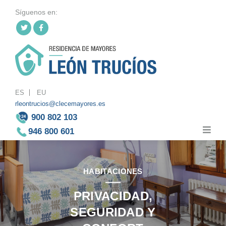
Síguenos en:
Twitt
Fac
er
ebo
ok
ES
EU
rleontrucios@clecemayores.es
900 802 103
946 800 601
HABITACIONES
PRIVACIDAD,
SEGURIDAD Y