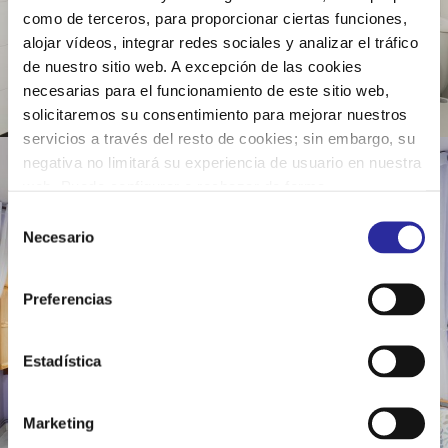
como de terceros, para proporcionar ciertas funciones,
alojar vídeos, integrar redes sociales y analizar el tráfico
de nuestro sitio web. A excepción de las cookies
necesarias para el funcionamiento de este sitio web,
solicitaremos su consentimiento para mejorar nuestros
servicios a través del resto de cookies; sin embargo, su
negativa no limitará su experiencia de usuario en nuestra
web. Puede configurar o rechazar de forma
personalizada su uso pulsando “Configuraciones”. Para
S
más información, puede consultar nuestra
Política de
Necesario
e
Cookies
.
l
e
Preferencias
c
c
i
Estadística
ó
n
Marketing
d