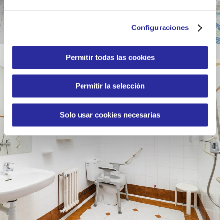
e
c
Configuraciones
o
n
s
Permitir todas las cookies
e
n
Permitir la selección
t
i
m
Solo usar cookies necesarias
i
e
n
t
o